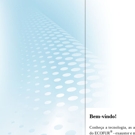
Bem-vindo!
Conheça a tecnologia, as a
®
do E
COFUR
-
exaustor e m