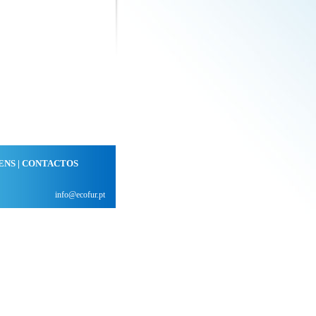
ENS
|
CONTACTOS
info@ecofur.pt