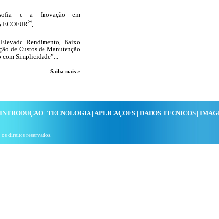
osofia e a Inovação em
®
do
E
COFUR
.
e “Elevado Rendimento, Baixo
ção de Custos de Manutenção
ão com Simplicidade”...
Saiba mais »
 INTRODUÇÃO |
TECNOLOGIA
|
APLICAÇÕES
|
DADOS TÉCNICOS
|
IMAG
os direitos reservados.