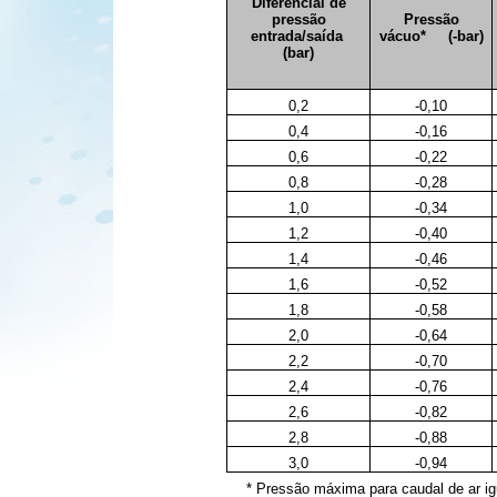
Diferencial de
pressão
Pressão
entrada/saída
vácuo* (-bar)
(bar)
0,0
0,2
-0,10
0,4
-0,16
0,6
-0,22
0,8
-0,28
1,0
-0,34
1,2
-0,40
1,4
-0,46
1,6
-0,52
1,8
-0,58
2,0
-0,64
2,2
-0,70
2,4
-0,76
2,6
-0,82
2,8
-0,88
3,0
-0,94
* Pressão máxima para caudal de ar ig