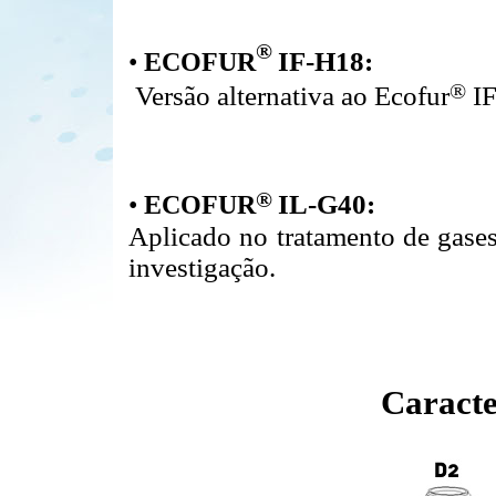
®
•
E
COFUR
IF-H18:
®
Versão alternativa ao Ecofur
IF
®
•
E
COFUR
IL-G40:
Aplicado no tratamento de gases
investigação.
Caracte