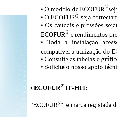
®
•
O modelo de
E
COFUR
sej
®
•
O
E
COFUR
seja correctam
•
Os caudais e pressões sej
®
E
COFUR
e rendimentos pr
•
Toda a instalação acess
compatível à utilização do
E
•
Consulte as tabelas e gráfi
•
Solicite o nosso apoio técn
®
•
E
COFUR
IF-H11:
®
“
E
COFUR
” é marca registada d