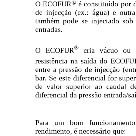
®
O
E
COFUR
é constituído por 
de injecção (ex.: água) e outra
também pode se injectado sob
entradas.
®
O
E
COFUR
cria vácuo ou c
resistência na saída do
E
COFU
entre a pressão de injecção (ent
bar. Se este diferencial for supe
de valor superior ao caudal d
diferencial da pressão entrada/sa
Para um bom funcionamen
rendimento, é necessário que: