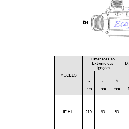
Dimensões ao
Extremo das
Di
Ligações
MODELO
l
c
h
mm
mm
mm
IF-H11
210
60
80