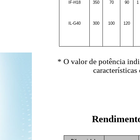
IF-H18
350
70
90
1
IL-G40
300
100
120
* O valor de potência ind
características
Rendimento