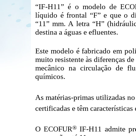
“IF-H11” é o modelo de
E
CO
líquido é frontal “F” e que o d
“11” mm. A letra “H” (hidráulic
destina a águas e efluentes.
Este modelo é fabricado em poli
muito resistente às diferenças d
mecânico na circulação de fl
químicos.
As matérias-primas utilizadas no
certificadas e têm característica
®
O
E
COFUR
IF-H11 admite pre