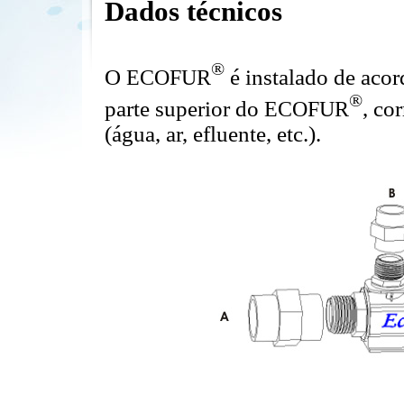
Dados técnicos
®
O
E
COFUR
é instalado de acor
®
parte superior do
E
COFUR
, co
(água, ar, efluente, etc.).